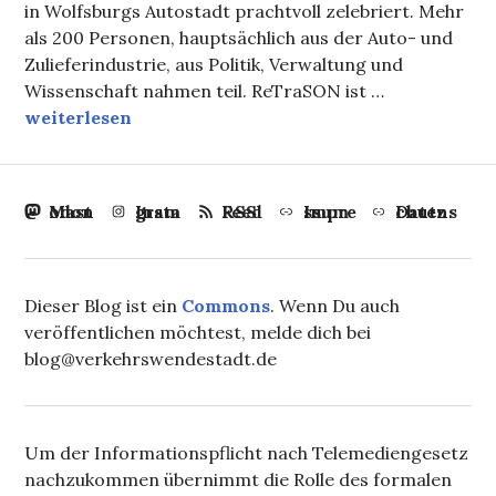
in Wolfsburgs Autostadt prachtvoll zelebriert. Mehr
als 200 Personen, hauptsächlich aus der Auto- und
Zulieferindustrie, aus Politik, Verwaltung und
Wissenschaft nahmen teil. ReTraSON ist …
Die Autoindustrie rüstet auf – ohne Plan B
weiterlesen
Mastodon
Instagram
RSS Feed
Impressum
Datenschutz
Dieser Blog ist ein
Commons
. Wenn Du auch
veröffentlichen möchtest, melde dich bei
blog@verkehrswendestadt.de
Um der Informationspflicht nach Telemediengesetz
nachzukommen übernimmt die Rolle des formalen