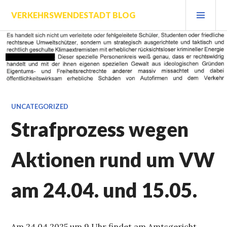
Zum
PRI
VERKEHRSWENDESTADT BLOG
Inhalt
MEN
springen
UNCATEGORIZED
Strafprozess wegen
Aktionen rund um VW
am 24.04. und 15.05.
Am 24.04.2025 um 9 Uhr findet am Amtsgericht