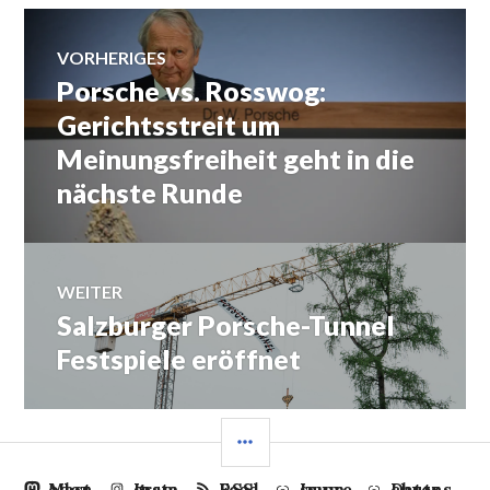
Beitrags-
VORHERIGES
Porsche vs. Rosswog:
Vorheriger
Navigation
Beitrag:
Gerichtsstreit um
Meinungsfreiheit geht in die
nächste Runde
WEITER
Salzburger Porsche-Tunnel
Nächster
Beitrag:
Festspiele eröffnet
SEITENLEISTE
Mastodon
Instagram
RSS Feed
Impressum
Datenschutz