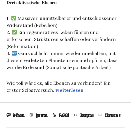
𝐃𝐫𝐞𝐢 𝐚𝐤𝐭𝐢𝐯𝐢𝐬𝐭𝐢𝐬𝐜𝐡𝐞 𝐄𝐛𝐞𝐧𝐞𝐧
1.
Massiver, unmittelbarer und entschlossener
Widerstand (Rebellion)
2.
Ein regeneratives Leben führen und
erforschen, Strukturen schaffen oder verändern
(Reformation)
3.
Ganz schlicht immer wieder innehalten, mit
diesem verletzten Planeten sein und spüren, dass
wir die Erde sind (Somatisch-politische Arbeit)
Wie toll wäre es, alle Ebenen zu verbinden? Ein
Stehen mit der Erde (Oder für? 
erster Selbstversuch.
weiterlesen
Mastodon
Instagram
RSS Feed
Impressum
Datenschutz