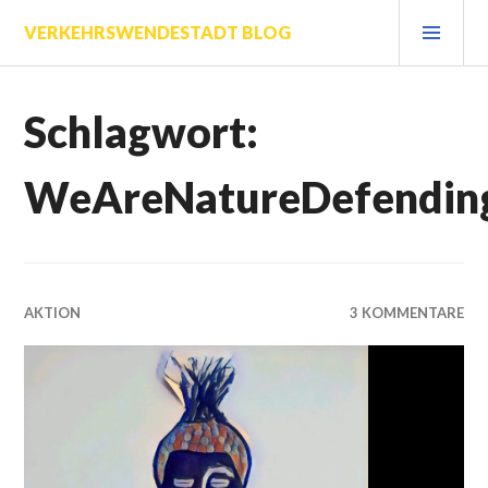
Zum
PRI
VERKEHRSWENDESTADT BLOG
Inhalt
MEN
springen
Schlagwort:
WeAreNatureDefending
AKTION
3 KOMMENTARE