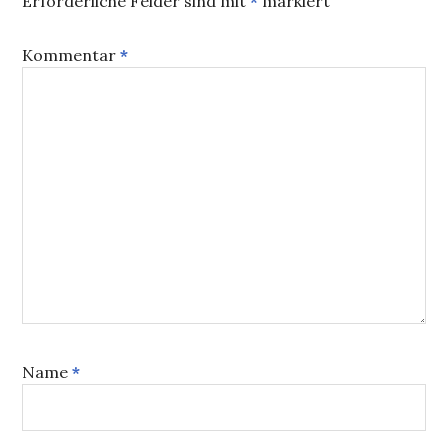
Erforderliche Felder sind mit
*
markiert
Kommentar
*
Name
*