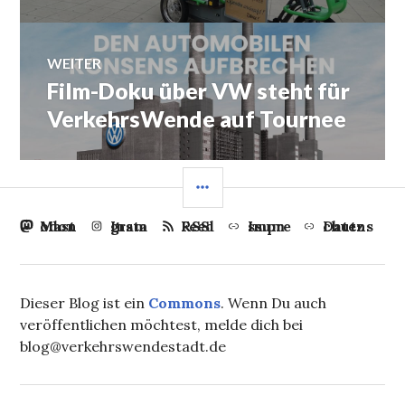
WEITER
Film-Doku über VW steht für
Nächster
Beitrag:
VerkehrsWende auf Tournee
SEITENLEISTE
Mastodon
Instagram
RSS Feed
Impressum
Datenschutz
Dieser Blog ist ein
Commons
. Wenn Du auch
veröffentlichen möchtest, melde dich bei
blog@verkehrswendestadt.de