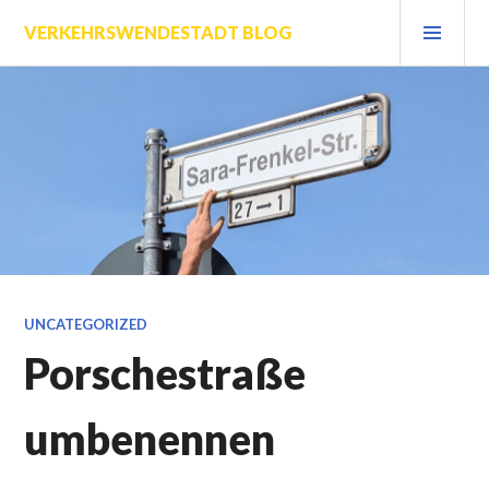
Zum
PRI
VERKEHRSWENDESTADT BLOG
Inhalt
MEN
springen
UNCATEGORIZED
Porschestraße
umbenennen