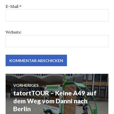
E-Mail
*
Website
Beitrags-
VORHERIGES
tatortTOUR – Keine A49 auf
Vorheriger
Navigation
Beitrag:
dem Weg vom Danni nach
Berlin