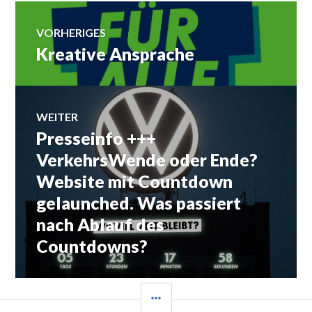
Beitrags-
VORHERIGES
Kreative Ansprache
Vorheriger
Navigation
Beitrag:
WEITER
Presseinfo +++
Nächster
Beitrag:
VerkehrsWende oder Ende?
Website mit Countdown
gelaunched. Was passiert
nach Ablauf des
Countdowns?
SEITENLEISTE