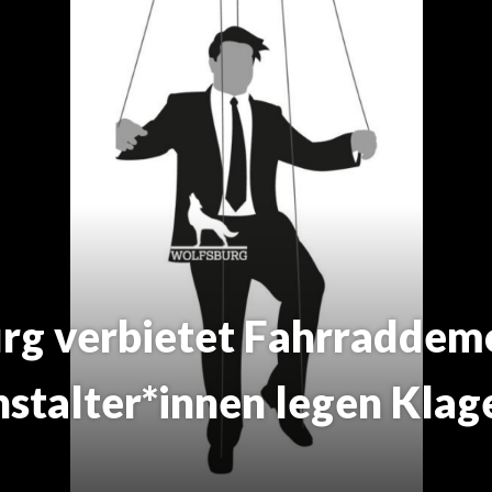
rg verbietet Fahrraddemo
stalter*innen legen Klage