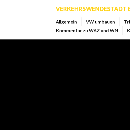
Zum
VERKEHRSWENDESTADT 
Inhalt
springen
Allgemein
VW umbauen
Tr
Kommentar zu WAZ und WN
K