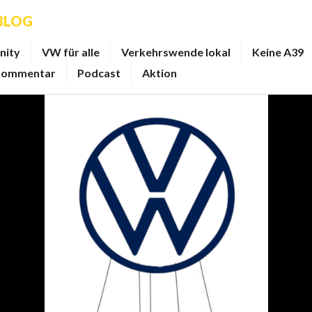
BLOG
inity
VW für alle
Verkehrswende lokal
Keine A39
ommentar
Podcast
Aktion